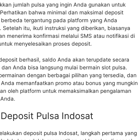
kan jumlah pulsa yang ingin Anda gunakan untuk
 Perhatikan bahwa minimal dan maksimal deposit
 berbeda tergantung pada platform yang Anda
 Setelah itu, ikuti instruksi yang diberikan, biasanya
n menerima konfirmasi melalui SMS atau notifikasi di
 untuk menyelesaikan proses deposit.
deposit berhasil, saldo Anda akan terupdate secara
 dan Anda bisa langsung mulai bermain slot pulsa.
permainan dengan berbagai pilihan yang tersedia, dan
n Anda memanfaatkan promo atau bonus yang mungkin
kan oleh platform untuk memaksimalkan pengalaman
 Anda.
 Deposit Pulsa Indosat
lakukan deposit pulsa Indosat, langkah pertama yang