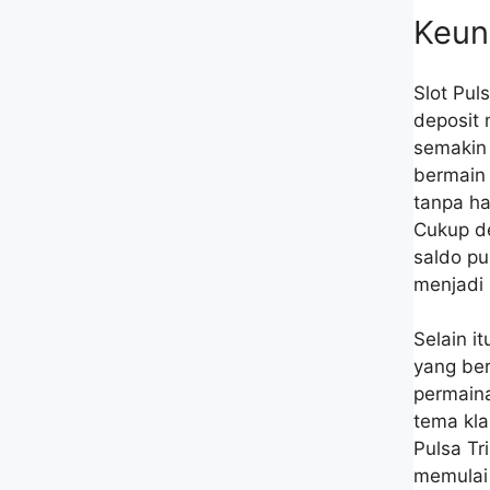
Keung
Slot Pu
deposit
semakin
bermain
tanpa ha
Cukup de
saldo pu
menjadi 
Selain i
yang ber
permaina
tema kla
Pulsa Tr
memulai