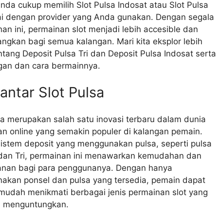
nda cukup memilih Slot Pulsa Indosat atau Slot Pulsa
ai dengan provider yang Anda gunakan. Dengan segala
n ini, permainan slot menjadi lebih accesible dan
gkan bagi semua kalangan. Mari kita eksplor lebih
entang Deposit Pulsa Tri dan Deposit Pulsa Indosat serta
gan dan cara bermainnya.
antar Slot Pulsa
sa merupakan salah satu inovasi terbaru dalam dunia
n online yang semakin populer di kalangan pemain.
sistem deposit yang menggunakan pulsa, seperti pulsa
 dan Tri, permainan ini menawarkan kemudahan dan
nan bagi para penggunanya. Dengan hanya
akan ponsel dan pulsa yang tersedia, pemain dapat
mudah menikmati berbagai jenis permainan slot yang
n menguntungkan.