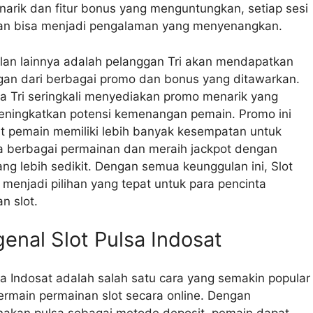
arik dan fitur bonus yang menguntungkan, setiap sesi
an bisa menjadi pengalaman yang menyenangkan.
lan lainnya adalah pelanggan Tri akan mendapatkan
gan dari berbagai promo dan bonus yang ditawarkan.
sa Tri seringkali menyediakan promo menarik yang
eningkatkan potensi kemenangan pemain. Promo ini
 pemain memiliki lebih banyak kesempatan untuk
 berbagai permainan dan meraih jackpot dengan
ng lebih sedikit. Dengan semua keunggulan ini, Slot
i menjadi pilihan yang tepat untuk para pencinta
n slot.
enal Slot Pulsa Indosat
sa Indosat adalah salah satu cara yang semakin popular
rmain permainan slot secara online. Dengan
akan pulsa sebagai metode deposit, pemain dapat