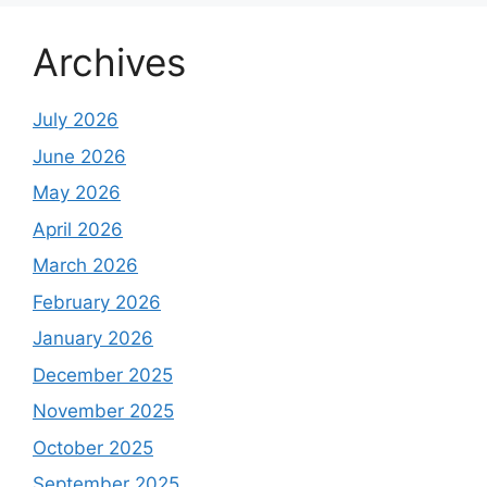
Archives
July 2026
June 2026
May 2026
April 2026
March 2026
February 2026
January 2026
December 2025
November 2025
October 2025
September 2025