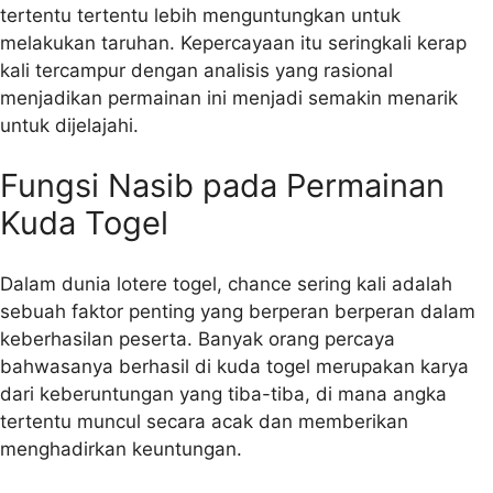
tertentu tertentu lebih menguntungkan untuk
melakukan taruhan. Kepercayaan itu seringkali kerap
kali tercampur dengan analisis yang rasional
menjadikan permainan ini menjadi semakin menarik
untuk dijelajahi.
Fungsi Nasib pada Permainan
Kuda Togel
Dalam dunia lotere togel, chance sering kali adalah
sebuah faktor penting yang berperan berperan dalam
keberhasilan peserta. Banyak orang percaya
bahwasanya berhasil di kuda togel merupakan karya
dari keberuntungan yang tiba-tiba, di mana angka
tertentu muncul secara acak dan memberikan
menghadirkan keuntungan.