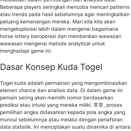
Beberapa players seringkali mencoba mencari patterns
atau trends pada hasil sebelumnya agar meningkatkan
peluang kemenangan mereka. Mari kita kita akan
mengeksplorasi lebih dalam mengenai bagaimana
horse lottery beroperasi dan memberikan wawasan
wawasan mengenai metode analytical untuk
menghadapi game ini.
Dasar Konsep Kuda Togel
Togel kuda adalah permainan yang mengombinasikan
elemen chance dan analisis data. Di dalam game ini
pemain sering akan memilih nomor berdasarkan
prediksi atau intuisi yang mereka miliki. 常常, proses
pemilihan angka didasarkan kepada pola angka yang
muncul sebelumnya atau melalui dengan penafsiran
data statistik. Ini menciptakan suatu dinamika di antara