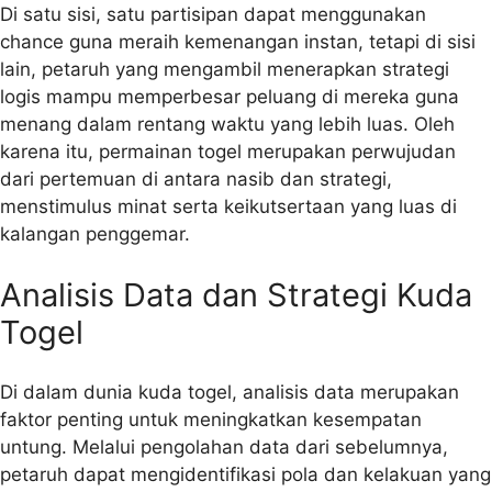
Di satu sisi, satu partisipan dapat menggunakan
chance guna meraih kemenangan instan, tetapi di sisi
lain, petaruh yang mengambil menerapkan strategi
logis mampu memperbesar peluang di mereka guna
menang dalam rentang waktu yang lebih luas. Oleh
karena itu, permainan togel merupakan perwujudan
dari pertemuan di antara nasib dan strategi,
menstimulus minat serta keikutsertaan yang luas di
kalangan penggemar.
Analisis Data dan Strategi Kuda
Togel
Di dalam dunia kuda togel, analisis data merupakan
faktor penting untuk meningkatkan kesempatan
untung. Melalui pengolahan data dari sebelumnya,
petaruh dapat mengidentifikasi pola dan kelakuan yang