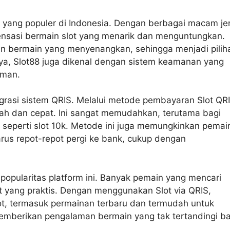
ne yang populer di Indonesia. Dengan berbagai macam je
nsasi bermain slot yang menarik dan menguntungkan.
 bermain yang menyenangkan, sehingga menjadi pilih
ya, Slot88 juga dikenal dengan sistem keamanan yang
aman.
egrasi sistem QRIS. Melalui metode pembayaran Slot QRI
ah dan cepat. Ini sangat memudahkan, terutama bagi
 seperti slot 10k. Metode ini juga memungkinkan pemai
arus repot-repot pergi ke bank, cukup dengan
opularitas platform ini. Banyak pemain yang mencari
 yang praktis. Dengan menggunakan Slot via QRIS,
ot, termasuk permainan terbaru dan termudah untuk
memberikan pengalaman bermain yang tak tertandingi ba