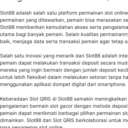
Slot88 adalah salah satu platform permainan slot onli
permainan yang ditawarkan, pemain bisa merasakan se
Slot88 memberikan kemudahan akses serta pengalaman
utama bagi banyak pemain. Selain kualitas permainann
baik, menjaga data serta transaksi pemain agar tetap 
Salah satu inovasi yang menarik dari Slot88 adalah int
pemain dapat melakukan transaksi deposit secara mud
mereka yang ingin bermain dengan jumlah deposit kecil
untuk lebih fleksibel dalam melakukan setoran tanpa h
menggunakan aplikasi dompet digital dari smartphone.
Keberadaan Slot QRIS di Slot88 semakin meningkatkan p
pengalaman bermain slot gacor dengan metode deposit
pemain dapat menikmati berbagai pilihan permainan sl
dimainkan. Slot88 dan Slot QRIS berkolaborasi untuk 
para penggemar slot online.