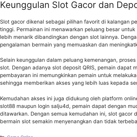
Keunggulan Slot Gacor dan Dep
Slot gacor dikenal sebagai pilihan favorit di kalangan
tinggi. Permainan ini menawarkan peluang besar untu
lebih menarik dibandingkan dengan slot lainnya. Dengan
pengalaman bermain yang memuaskan dan meningkatka
Selain keunggulan dalam peluang kemenangan, proses 
slot. Dengan adanya slot deposit QRIS, pemain dapat
pembayaran ini memungkinkan pemain untuk melakukan de
sehingga memberikan akses yang lebih luas kepada s
Kemudahan akses ini juga didukung oleh platform online
slot88 maupun login salju4d, pemain dapat dengan mu
ditawarkan. Dengan semua kemudahan ini, slot gacor
bermain slot semakin menyenangkan dan tidak terbeba
Categories