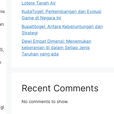
Lotere Tanah Air
nis
KudaTogel: Perkembangan dan Evolusi
Game di Negara Ini
an
Bupatitogel: Antara Keberuntungan dan
Strategi
Dewi Empat Dimensi: Menemukan
keberanian di dalam Setiap Jenis
S,
Taruhan yang ada
n
Recent Comments
No comments to show.
gi