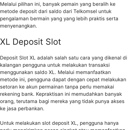
Melalui pilihan ini, banyak pemain yang beralih ke
metode deposit dari saldo dari Telkomsel untuk
pengalaman bermain yang yang lebih praktis serta
menyenangkan.
XL Deposit Slot
Deposit Slot XL adalah salah satu cara yang dikenal di
kalangan pengguna untuk melakukan transaksi
menggunakan saldo XL. Melalui memanfaatkan
metode ini, pengguna dapat dengan cepat melakukan
setoran ke akun permainan tanpa perlu memakai
rekening bank. Kepraktisan ini memudahkan banyak
orang, terutama bagi mereka yang tidak punya akses
ke jasa perbankan.
Untuk melakukan slot deposit XL, pengguna hanya