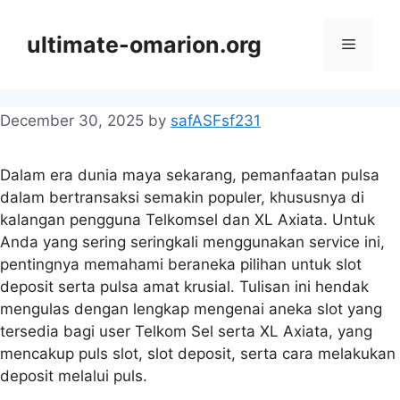
Skip
to
ultimate-omarion.org
Menu
content
December 30, 2025
by
safASFsf231
Dalam era dunia maya sekarang, pemanfaatan pulsa
dalam bertransaksi semakin populer, khususnya di
kalangan pengguna Telkomsel dan XL Axiata. Untuk
Anda yang sering seringkali menggunakan service ini,
pentingnya memahami beraneka pilihan untuk slot
deposit serta pulsa amat krusial. Tulisan ini hendak
mengulas dengan lengkap mengenai aneka slot yang
tersedia bagi user Telkom Sel serta XL Axiata, yang
mencakup puls slot, slot deposit, serta cara melakukan
deposit melalui puls.