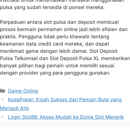
instruksi untuk menuntaskan transaksi menggunakan
pulsa yang sudah tersedia di ponsel mereka.
Perpaduan antara slot pulsa dan deposit membuat
proses bermain permainan online jadi lebih efisien dan
praktis. Pengguna tidak perlu khawatir tentang
keamanan data credit card mereka, dan dapat
menikmati game dengan lebih damai. Slot Deposit
Pulsa Telkomsel dan Slot Deposit Pulsa XL memberikan
banyak pilihan bagi pemain untuk memilih sesuai
dengan provider yang para pengguna gunakan.
Categories
Game Online
KudaPoker: Kisah Sukses dari Pemain Buta yang
Menjadi Ahli
Login Slot88: Akses Mudah ke Dunia Slot Menarik