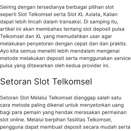
Seiring dengan tersedianya berbagai pilihan slot
seperti Slot Telkomsel serta Slot XL Axiata, Kalian
dapat lebih lincah dalam transaksi. Di samping itu,
artikel ini akan membahas tentang slot deposit pulsa
Telkomsel dan XL yang memudahkan user agar
melakukan penyetoran dengan cepat dan dan praktis.
Ayo kita semua meneliti lebih mendalam mengenai
metode melakukan deposit serta menggunakan service
pulsa yang ditawarkan oleh kedua provider ini.
Setoran Slot Telkomsel
Setoran Slot Melalui Telkomsel dianggap salah satu
cara metode paling dikenal untuk menyetorkan uang
bagi para pemain yang hendak merasakan permainan
slot online. Melalui berpihan fasilitas Telkomsel,
pengguna dapat membuat deposit secara mudah serta