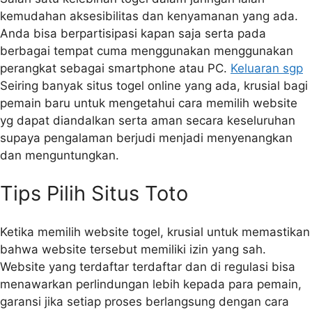
kemudahan aksesibilitas dan kenyamanan yang ada.
Anda bisa berpartisipasi kapan saja serta pada
berbagai tempat cuma menggunakan menggunakan
perangkat sebagai smartphone atau PC.
Keluaran sgp
Seiring banyak situs togel online yang ada, krusial bagi
pemain baru untuk mengetahui cara memilih website
yg dapat diandalkan serta aman secara keseluruhan
supaya pengalaman berjudi menjadi menyenangkan
dan menguntungkan.
Tips Pilih Situs Toto
Ketika memilih website togel, krusial untuk memastikan
bahwa website tersebut memiliki izin yang sah.
Website yang terdaftar terdaftar dan di regulasi bisa
menawarkan perlindungan lebih kepada para pemain,
garansi jika setiap proses berlangsung dengan cara