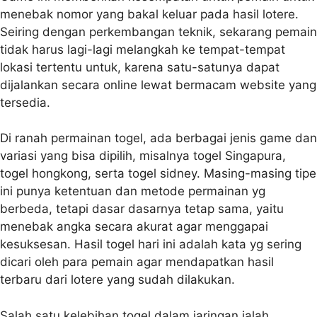
menebak nomor yang bakal keluar pada hasil lotere.
Seiring dengan perkembangan teknik, sekarang pemain
tidak harus lagi-lagi melangkah ke tempat-tempat
lokasi tertentu untuk, karena satu-satunya dapat
dijalankan secara online lewat bermacam website yang
tersedia.
Di ranah permainan togel, ada berbagai jenis game dan
variasi yang bisa dipilih, misalnya togel Singapura,
togel hongkong, serta togel sidney. Masing-masing tipe
ini punya ketentuan dan metode permainan yg
berbeda, tetapi dasar dasarnya tetap sama, yaitu
menebak angka secara akurat agar menggapai
kesuksesan. Hasil togel hari ini adalah kata yg sering
dicari oleh para pemain agar mendapatkan hasil
terbaru dari lotere yang sudah dilakukan.
Salah satu kelebihan togel dalam jaringan ialah