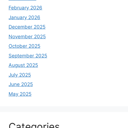
February 2026
January 2026
December 2025
November 2025
October 2025
September 2025
August 2025
July 2025
June 2025
May 2025
Categories