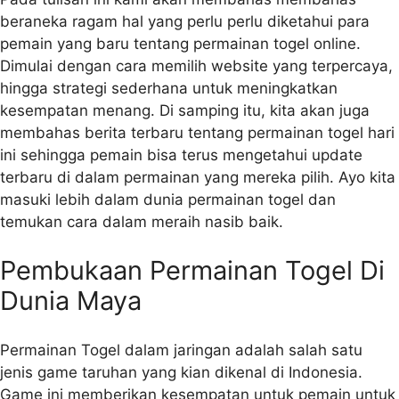
beraneka ragam hal yang perlu perlu diketahui para
pemain yang baru tentang permainan togel online.
Dimulai dengan cara memilih website yang terpercaya,
hingga strategi sederhana untuk meningkatkan
kesempatan menang. Di samping itu, kita akan juga
membahas berita terbaru tentang permainan togel hari
ini sehingga pemain bisa terus mengetahui update
terbaru di dalam permainan yang mereka pilih. Ayo kita
masuki lebih dalam dunia permainan togel dan
temukan cara dalam meraih nasib baik.
Pembukaan Permainan Togel Di
Dunia Maya
Permainan Togel dalam jaringan adalah salah satu
jenis game taruhan yang kian dikenal di Indonesia.
Game ini memberikan kesempatan untuk pemain untuk