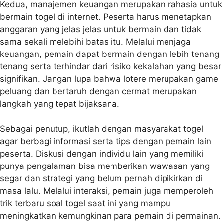
Kedua, manajemen keuangan merupakan rahasia untuk
bermain togel di internet. Peserta harus menetapkan
anggaran yang jelas jelas untuk bermain dan tidak
sama sekali melebihi batas itu. Melalui menjaga
keuangan, pemain dapat bermain dengan lebih tenang
tenang serta terhindar dari risiko kekalahan yang besar
signifikan. Jangan lupa bahwa lotere merupakan game
peluang dan bertaruh dengan cermat merupakan
langkah yang tepat bijaksana.
Sebagai penutup, ikutlah dengan masyarakat togel
agar berbagi informasi serta tips dengan pemain lain
peserta. Diskusi dengan individu lain yang memiliki
punya pengalaman bisa memberikan wawasan yang
segar dan strategi yang belum pernah dipikirkan di
masa lalu. Melalui interaksi, pemain juga memperoleh
trik terbaru soal togel saat ini yang mampu
meningkatkan kemungkinan para pemain di permainan.