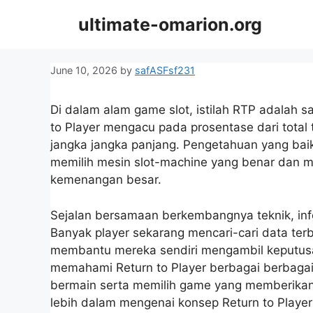
Skip
ultimate-omarion.org
to
content
June 10, 2026
by
safASFsf231
Di dalam alam game slot, istilah RTP adalah sa
to Player mengacu pada prosentase dari total
jangka jangka panjang. Pengetahuan yang bai
memilih mesin slot-machine yang benar dan m
kemenangan besar.
Sejalan bersamaan berkembangnya teknik, inf
Banyak player sekarang mencari-cari data ter
membantu mereka sendiri mengambil keputusan
memahami Return to Player berbagai berbagai
bermain serta memilih game yang memberikan k
lebih dalam mengenai konsep Return to Playe