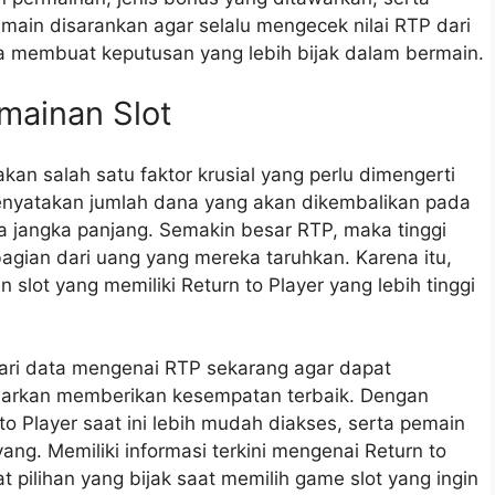
pemain disarankan agar selalu mengecek nilai RTP dari
sa membuat keputusan yang lebih bijak dalam bermain.
mainan Slot
akan salah satu faktor krusial yang perlu dimengerti
menyatakan jumlah dana yang akan dikembalikan pada
a jangka panjang. Semakin besar RTP, maka tinggi
gian dari uang yang mereka taruhkan. Karena itu,
lot yang memiliki Return to Player yang lebih tinggi
cari data mengenai RTP sekarang agar dapat
arkan memberikan kesempatan terbaik. Dengan
o Player saat ini lebih mudah diakses, serta pemain
ng. Memiliki informasi terkini mengenai Return to
ilihan yang bijak saat memilih game slot yang ingin