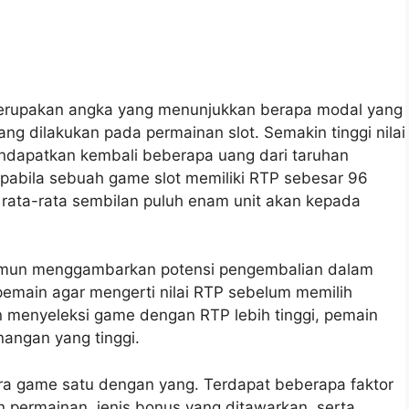
 merupakan angka yang menunjukkan berapa modal yang
ng dilakukan pada permainan slot. Semakin tinggi nilai
ndapatkan kembali beberapa uang dari taruhan
apabila sebuah game slot memiliki RTP sebesar 96
, rata-rata sembilan puluh enam unit akan kepada
 namun menggambarkan potensi pengembalian dalam
 pemain agar mengerti nilai RTP sebelum memilih
 menyeleksi game dengan RTP lebih tinggi, pemain
angan yang tinggi.
tara game satu dengan yang. Terdapat beberapa faktor
 permainan, jenis bonus yang ditawarkan, serta