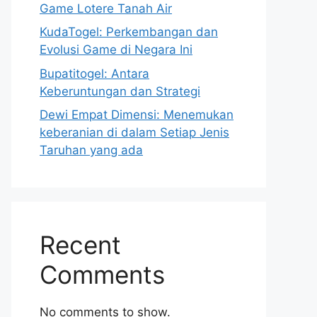
Game Lotere Tanah Air
KudaTogel: Perkembangan dan
Evolusi Game di Negara Ini
Bupatitogel: Antara
Keberuntungan dan Strategi
Dewi Empat Dimensi: Menemukan
keberanian di dalam Setiap Jenis
Taruhan yang ada
Recent
Comments
No comments to show.