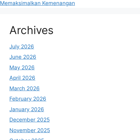
Memaksimalkan Kemenangan
Archives
July 2026
June 2026
May 2026
April 2026
March 2026
February 2026
January 2026
December 2025
November 2025