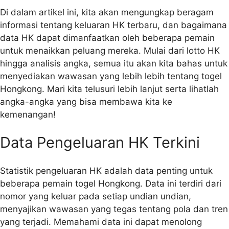
Di dalam artikel ini, kita akan mengungkap beragam
informasi tentang keluaran HK terbaru, dan bagaimana
data HK dapat dimanfaatkan oleh beberapa pemain
untuk menaikkan peluang mereka. Mulai dari lotto HK
hingga analisis angka, semua itu akan kita bahas untuk
menyediakan wawasan yang lebih lebih tentang togel
Hongkong. Mari kita telusuri lebih lanjut serta lihatlah
angka-angka yang bisa membawa kita ke
kemenangan!
Data Pengeluaran HK Terkini
Statistik pengeluaran HK adalah data penting untuk
beberapa pemain togel Hongkong. Data ini terdiri dari
nomor yang keluar pada setiap undian undian,
menyajikan wawasan yang tegas tentang pola dan tren
yang terjadi. Memahami data ini dapat menolong