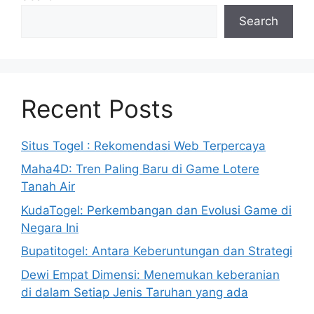
Search
Recent Posts
Situs Togel : Rekomendasi Web Terpercaya
Maha4D: Tren Paling Baru di Game Lotere
Tanah Air
KudaTogel: Perkembangan dan Evolusi Game di
Negara Ini
Bupatitogel: Antara Keberuntungan dan Strategi
Dewi Empat Dimensi: Menemukan keberanian
di dalam Setiap Jenis Taruhan yang ada