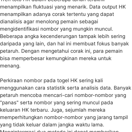
menampilkan fluktuasi yang menarik. Data output HK
menampilkan adanya corak tertentu yang dapat
dianalisis agar menolong pemain sebagai
mengidentifikasi nombor yang mungkin muncul.
Beberapa angka kecenderungan tampak lebih sering
daripada yang lain, dan hal ini membuat fokus banyak
petaruh. Dengan mengetahui corak ini, para pemain
bisa memperbesar kemungkinan mereka untuk
menang.
Perkiraan nombor pada togel HK sering kali
menggunakan cara statistik serta analisis data. Banyak
petaruh mencoba mencari-cari nombor-nombor yang
"panas" serta nombor yang sering muncul pada
keluaran HK terbaru. Juga, sejumlah mereka
memperhitungkan nombor-nombor yang jarang tampil
yang tidak keluar dalam jangka waktu lama.