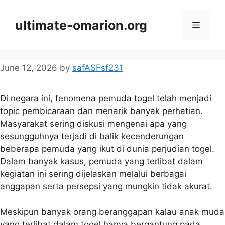
Skip
to
ultimate-omarion.org
Menu
content
June 12, 2026
by
safASFsf231
Di negara ini, fenomena pemuda togel telah menjadi
topic pembicaraan dan menarik banyak perhatian.
Masyarakat sering diskusi mengenai apa yang
sesungguhnya terjadi di balik kecenderungan
beberapa pemuda yang ikut di dunia perjudian togel.
Dalam banyak kasus, pemuda yang terlibat dalam
kegiatan ini sering dijelaskan melalui berbagai
anggapan serta persepsi yang mungkin tidak akurat.
Meskipun banyak orang beranggapan kalau anak muda
yang terlibat dalam togel hanya bergantung pada