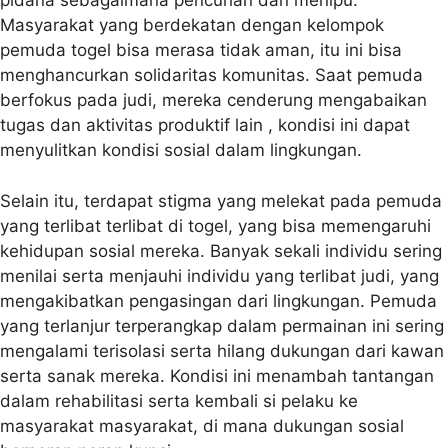
pidana sebagaimana pencurian dan menipu.
Masyarakat yang berdekatan dengan kelompok
pemuda togel bisa merasa tidak aman, itu ini bisa
menghancurkan solidaritas komunitas. Saat pemuda
berfokus pada judi, mereka cenderung mengabaikan
tugas dan aktivitas produktif lain , kondisi ini dapat
menyulitkan kondisi sosial dalam lingkungan.
Selain itu, terdapat stigma yang melekat pada pemuda
yang terlibat terlibat di togel, yang bisa memengaruhi
kehidupan sosial mereka. Banyak sekali individu sering
menilai serta menjauhi individu yang terlibat judi, yang
mengakibatkan pengasingan dari lingkungan. Pemuda
yang terlanjur terperangkap dalam permainan ini sering
mengalami terisolasi serta hilang dukungan dari kawan
serta sanak mereka. Kondisi ini menambah tantangan
dalam rehabilitasi serta kembali si pelaku ke
masyarakat masyarakat, di mana dukungan sosial