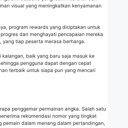
laman visual yang meningkatkan kenyamanan
hnya, program rewards yang diciptakan untuk
i progres dan menghayati pencapaian mereka
, yang tiap peserta merasa berharga.
ai kalangan, baik yang baru saja masuk ke
, sehingga pengguna dapat dengan cepat
han terbaik untuk siapa pun yang mencari
eberapa penggemar permainan angka. Salah satu
menerima rekomendasi nomor yang tingkat
ang pemain dalam menang dalam pertandingan,