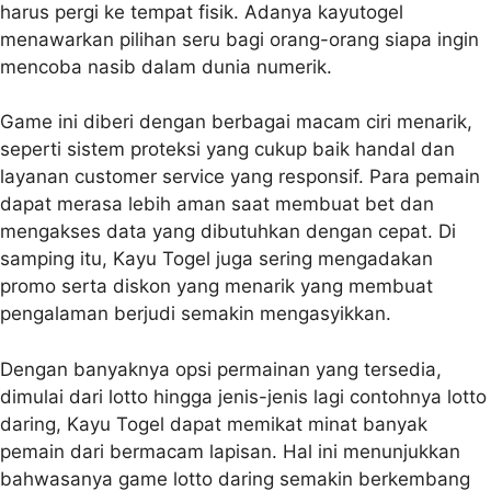
harus pergi ke tempat fisik. Adanya kayutogel
menawarkan pilihan seru bagi orang-orang siapa ingin
mencoba nasib dalam dunia numerik.
Game ini diberi dengan berbagai macam ciri menarik,
seperti sistem proteksi yang cukup baik handal dan
layanan customer service yang responsif. Para pemain
dapat merasa lebih aman saat membuat bet dan
mengakses data yang dibutuhkan dengan cepat. Di
samping itu, Kayu Togel juga sering mengadakan
promo serta diskon yang menarik yang membuat
pengalaman berjudi semakin mengasyikkan.
Dengan banyaknya opsi permainan yang tersedia,
dimulai dari lotto hingga jenis-jenis lagi contohnya lotto
daring, Kayu Togel dapat memikat minat banyak
pemain dari bermacam lapisan. Hal ini menunjukkan
bahwasanya game lotto daring semakin berkembang