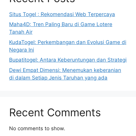
Situs Togel : Rekomendasi Web Terpercaya
Maha4D: Tren Paling Baru di Game Lotere
Tanah Air
KudaTogel: Perkembangan dan Evolusi Game di
Negara Ini
Bupatitogel: Antara Keberuntungan dan Strategi
Dewi Empat Dimensi: Menemukan keberanian
di dalam Setiap Jenis Taruhan yang ada
Recent Comments
No comments to show.