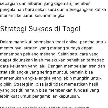
sebagian dari hiburan yang digemari, memberi
pengalaman baru sekali seru dan menegangkan ketika
menanti keluaran keluaran angka.
Strategi Sukses di Togel
Dalam mengikuti permainan togel online, penting untuk
mempunyai strategi yang matang supaya dapat
menambah peluang menang. Salah satu cara yang
dapat digunakan ialah melakukan penelitian terhadap
data keluaran yang lalu. Dengan mempelajari tren dan
statistik angka yang sering muncul, pemain bisa
menemukan angka-angka yang lebih mungkin untuk
dipilih. Strategi ini bisa jadi tidak memastikan hasil
yang positif, namun bisa memberikan fundasi yang
lebih kuat untuk pengambilan keputusan.