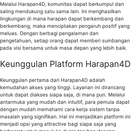
Melalui Harapan4D, komunitas dapat berkumpul dan
saling mendukung satu sama lain. Ini menghasilkan
lingkungan di mana harapan dapat berkembang dan
berkembang, maka menciptakan pengaruh positif yang
meluas. Dengan berbagi pengalaman dan
pengetahuan, setiap orang dapat memberi sumbangan
pada visi bersama untuk masa depan yang lebih baik.
Keunggulan Platform Harapan4D
Keunggulan pertama dari Harapan4D adalah
kemudahan akses yang tinggi. Layanan ini dirancang
untuk dapat diakses siapa saja, di mana pun. Melalui
antarmuka yang mudah dan intuitif, para pemula dapat
dengan mudah memahami cara kerja sistem tanpa
masalah yang signifikan. Hal ini menjadikan platform ini
menjadi opsi yang attractive bagi siapa saja yang