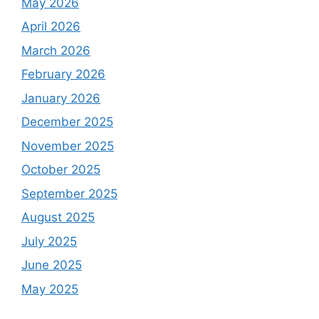
May 2026
April 2026
March 2026
February 2026
January 2026
December 2025
November 2025
October 2025
September 2025
August 2025
July 2025
June 2025
May 2025