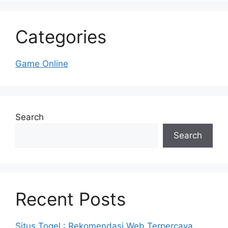
Categories
Game Online
Search
Search
Recent Posts
Situs Togel : Rekomendasi Web Terpercaya