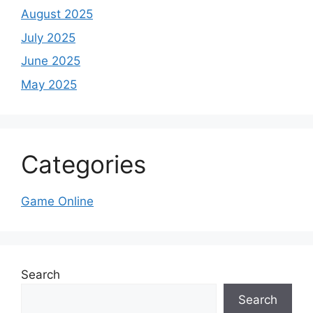
August 2025
July 2025
June 2025
May 2025
Categories
Game Online
Search
Search