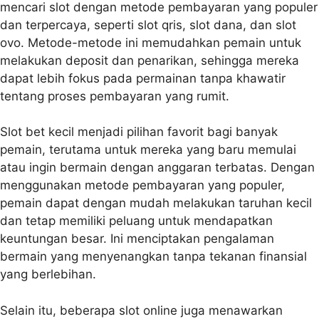
mencari slot dengan metode pembayaran yang populer
dan terpercaya, seperti slot qris, slot dana, dan slot
ovo. Metode-metode ini memudahkan pemain untuk
melakukan deposit dan penarikan, sehingga mereka
dapat lebih fokus pada permainan tanpa khawatir
tentang proses pembayaran yang rumit.
Slot bet kecil menjadi pilihan favorit bagi banyak
pemain, terutama untuk mereka yang baru memulai
atau ingin bermain dengan anggaran terbatas. Dengan
menggunakan metode pembayaran yang populer,
pemain dapat dengan mudah melakukan taruhan kecil
dan tetap memiliki peluang untuk mendapatkan
keuntungan besar. Ini menciptakan pengalaman
bermain yang menyenangkan tanpa tekanan finansial
yang berlebihan.
Selain itu, beberapa slot online juga menawarkan