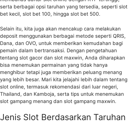
serta berbagai opsi taruhan yang tersedia, seperti slot
bet kecil, slot bet 100, hingga slot bet 500.
Selain itu, kita juga akan mencakup cara melakukan
deposit menggunakan berbagai metode seperti QRIS,
Dana, dan OVO, untuk memberikan kemudahan bagi
pemain dalam bertransaksi. Dengan pengetahuan
tentang slot gacor dan slot maxwin, Anda diharapkan
bisa menemukan permainan yang tidak hanya
menghibur tetapi juga memberikan peluang menang
yang lebih besar. Mari kita jelajahi lebih dalam tentang
slot online, termasuk rekomendasi dari luar negeri,
Thailand, dan Kamboja, serta tips untuk menemukan
slot gampang menang dan slot gampang maxwin.
Jenis Slot Berdasarkan Taruhan