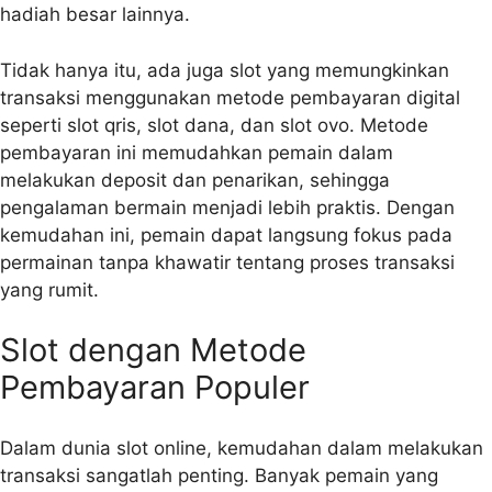
hadiah besar lainnya.
Tidak hanya itu, ada juga slot yang memungkinkan
transaksi menggunakan metode pembayaran digital
seperti slot qris, slot dana, dan slot ovo. Metode
pembayaran ini memudahkan pemain dalam
melakukan deposit dan penarikan, sehingga
pengalaman bermain menjadi lebih praktis. Dengan
kemudahan ini, pemain dapat langsung fokus pada
permainan tanpa khawatir tentang proses transaksi
yang rumit.
Slot dengan Metode
Pembayaran Populer
Dalam dunia slot online, kemudahan dalam melakukan
transaksi sangatlah penting. Banyak pemain yang