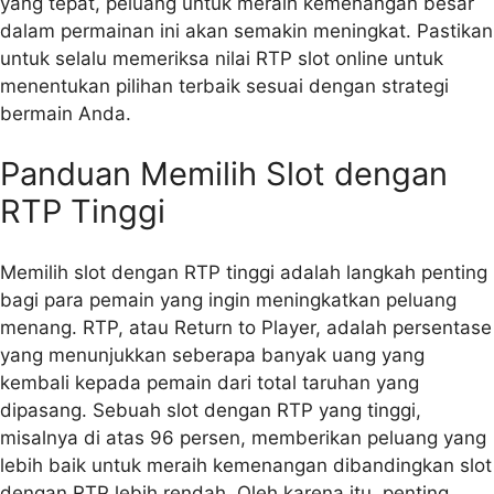
yang tepat, peluang untuk meraih kemenangan besar
dalam permainan ini akan semakin meningkat. Pastikan
untuk selalu memeriksa nilai RTP slot online untuk
menentukan pilihan terbaik sesuai dengan strategi
bermain Anda.
Panduan Memilih Slot dengan
RTP Tinggi
Memilih slot dengan RTP tinggi adalah langkah penting
bagi para pemain yang ingin meningkatkan peluang
menang. RTP, atau Return to Player, adalah persentase
yang menunjukkan seberapa banyak uang yang
kembali kepada pemain dari total taruhan yang
dipasang. Sebuah slot dengan RTP yang tinggi,
misalnya di atas 96 persen, memberikan peluang yang
lebih baik untuk meraih kemenangan dibandingkan slot
dengan RTP lebih rendah. Oleh karena itu, penting