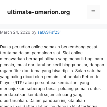
Skip
to
ultimate-omarion.org
Menu
content
March 24, 2026
by
safASFsf231
Dunia perjudian online semakin berkembang pesat,
terutama dalam permainan slot. Slot online
menawarkan berbagai pilihan yang menarik bagi para
pemain, mulai dari taruhan kecil hingga besar, dengan
ragam fitur dan tema yang bisa dipilih. Salah satu hal
yang paling dicari oleh pemain slot adalah Return to
Player (RTP) atau persentase kembalian, yang
menunjukkan seberapa besar peluang pemain untuk
mendapatkan kembali sejumlah uang yang
dipertaruhkan. Dalam panduan ini, kita akan
membahas daftar slot online dengan RTP tertinggi,