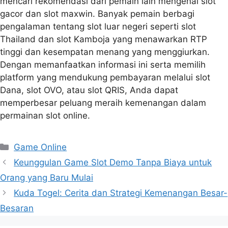
mencari rekomendasi dari pemain lain mengenai slot
gacor dan slot maxwin. Banyak pemain berbagi
pengalaman tentang slot luar negeri seperti slot
Thailand dan slot Kamboja yang menawarkan RTP
tinggi dan kesempatan menang yang menggiurkan.
Dengan memanfaatkan informasi ini serta memilih
platform yang mendukung pembayaran melalui slot
Dana, slot OVO, atau slot QRIS, Anda dapat
memperbesar peluang meraih kemenangan dalam
permainan slot online.
Categories
Game Online
Keunggulan Game Slot Demo Tanpa Biaya untuk
Orang yang Baru Mulai
Kuda Togel: Cerita dan Strategi Kemenangan Besar-
Besaran