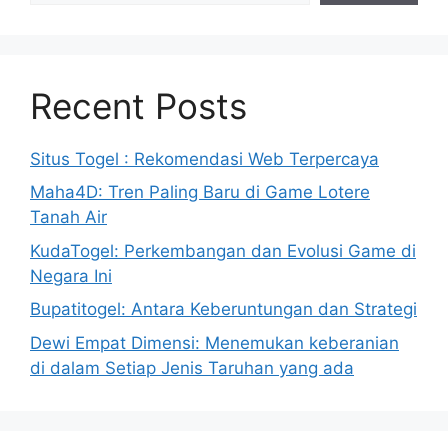
Recent Posts
Situs Togel : Rekomendasi Web Terpercaya
Maha4D: Tren Paling Baru di Game Lotere
Tanah Air
KudaTogel: Perkembangan dan Evolusi Game di
Negara Ini
Bupatitogel: Antara Keberuntungan dan Strategi
Dewi Empat Dimensi: Menemukan keberanian
di dalam Setiap Jenis Taruhan yang ada