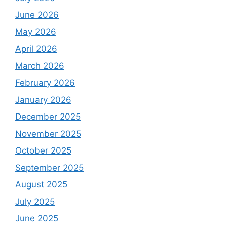
June 2026
May 2026
April 2026
March 2026
February 2026
January 2026
December 2025
November 2025
October 2025
September 2025
August 2025
July 2025
June 2025