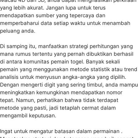
yang lebih akurat. Jangan lupa untuk terus
mendapatkan sumber yang tepercaya dan
memperbaharui data setiap waktu untuk menambah
peluang anda.
Di samping itu, manfaatkan strategi perhitungan yang
mana rumus tertentu yang pernah dibuktikan berhasil
di antara komunitas pemain togel. Banyak sekali
pemain yang menggunakan metode statistik atau trend
analisis untuk menyusun angka-angka yang dipilih.
Dengan mengerti digit yang sering timbul, anda mampu
meningkatkan kemungkinan mendapatkan nomor
tepat. Namun, perhatikan bahwa tidak terdapat
metode yang pasti, jadi tetaplah cermat dalam
mengambil keputusan.
Ingat untuk mengatur batasan dalam permainan .