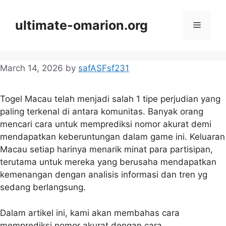
Skip
to
ultimate-omarion.org
Menu
content
March 14, 2026
by
safASFsf231
Togel Macau telah menjadi salah 1 tipe perjudian yang
paling terkenal di antara komunitas. Banyak orang
mencari cara untuk memprediksi nomor akurat demi
mendapatkan keberuntungan dalam game ini. Keluaran
Macau setiap harinya menarik minat para partisipan,
terutama untuk mereka yang berusaha mendapatkan
kemenangan dengan analisis informasi dan tren yg
sedang berlangsung.
Dalam artikel ini, kami akan membahas cara
memprediksi nomor akurat dengan cara