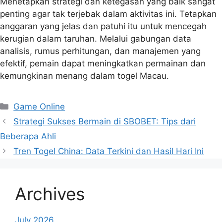
Menetapkan strategi dan ketegasan yang baik sangat
penting agar tak terjebak dalam aktivitas ini. Tetapkan
anggaran yang jelas dan patuhi itu untuk mencegah
kerugian dalam taruhan. Melalui gabungan data
analisis, rumus perhitungan, dan manajemen yang
efektif, pemain dapat meningkatkan permainan dan
kemungkinan menang dalam togel Macau.
Categories
Game Online
Strategi Sukses Bermain di SBOBET: Tips dari
Beberapa Ahli
Tren Togel China: Data Terkini dan Hasil Hari Ini
Archives
July 2026