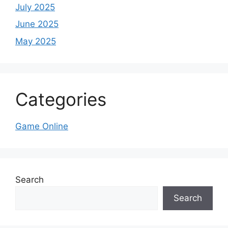
July 2025
June 2025
May 2025
Categories
Game Online
Search
Search