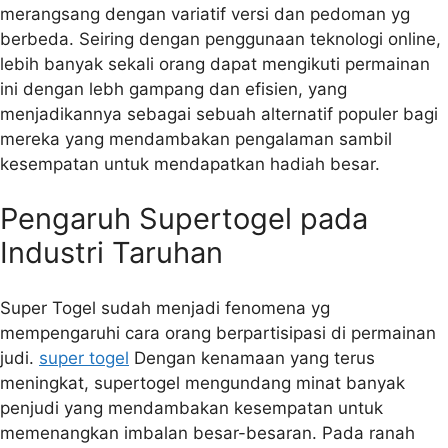
merangsang dengan variatif versi dan pedoman yg
berbeda. Seiring dengan penggunaan teknologi online,
lebih banyak sekali orang dapat mengikuti permainan
ini dengan lebh gampang dan efisien, yang
menjadikannya sebagai sebuah alternatif populer bagi
mereka yang mendambakan pengalaman sambil
kesempatan untuk mendapatkan hadiah besar.
Pengaruh Supertogel pada
Industri Taruhan
Super Togel sudah menjadi fenomena yg
mempengaruhi cara orang berpartisipasi di permainan
judi.
super togel
Dengan kenamaan yang terus
meningkat, supertogel mengundang minat banyak
penjudi yang mendambakan kesempatan untuk
memenangkan imbalan besar-besaran. Pada ranah