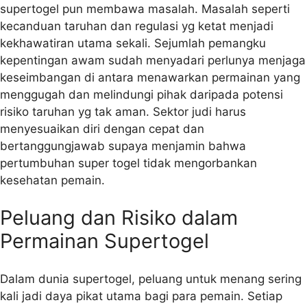
supertogel pun membawa masalah. Masalah seperti
kecanduan taruhan dan regulasi yg ketat menjadi
kekhawatiran utama sekali. Sejumlah pemangku
kepentingan awam sudah menyadari perlunya menjaga
keseimbangan di antara menawarkan permainan yang
menggugah dan melindungi pihak daripada potensi
risiko taruhan yg tak aman. Sektor judi harus
menyesuaikan diri dengan cepat dan
bertanggungjawab supaya menjamin bahwa
pertumbuhan super togel tidak mengorbankan
kesehatan pemain.
Peluang dan Risiko dalam
Permainan Supertogel
Dalam dunia supertogel, peluang untuk menang sering
kali jadi daya pikat utama bagi para pemain. Setiap