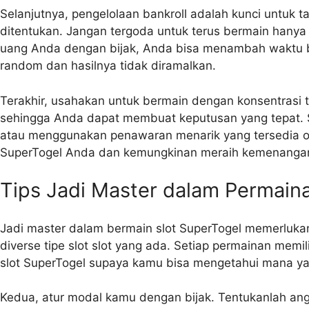
Selanjutnya, pengelolaan bankroll adalah kunci untuk 
ditentukan. Jangan tergoda untuk terus bermain hany
uang Anda dengan bijak, Anda bisa menambah waktu b
random dan hasilnya tidak diramalkan.
Terakhir, usahakan untuk bermain dengan konsentrasi 
sehingga Anda dapat membuat keputusan yang tepat. Sel
atau menggunakan penawaran menarik yang tersedia ol
SuperTogel Anda dan kemungkinan meraih kemenangan
Tips Jadi Master dalam Permain
Jadi master dalam bermain slot SuperTogel memerlukan
diverse tipe slot slot yang ada. Setiap permainan memil
slot SuperTogel supaya kamu bisa mengetahui mana ya
Kedua, atur modal kamu dengan bijak. Tentukanlah ang