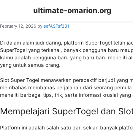
Skip
ultimate-omarion.org
to
content
February 12, 2026
by
safASFsf231
Di dalam alam judi daring, platform SuperTogel telah ja
SuperTogel yang terkenal, banyak pengguna baru ma
kamu adalah pengguna baru yang baru baru meneliti al
yang untuk semua orang.
Slot Super Togel menawarkan perspektif berjudi yang mud
membahas membahas perjalanan dari seorang pemula me
meneliti berbagai tips, trik, serta informasi krusial ya
Mempelajari SuperTogel dan Slo
Platform ini adalah salah satu dari sekian banyak pla