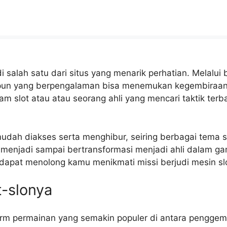
di salah satu dari situs yang menarik perhatian. Melalui
upun yang berpengalaman bisa menemukan kegembiraan
am slot atau atau seorang ahli yang mencari taktik te
ah diakses serta menghibur, seiring berbagai tema serta 
njadi sampai bertransformasi menjadi ahli dalam gam
ng dapat menolong kamu menikmati missi berjudi mesin slo
t-slonya
tform permainan yang semakin populer di antara penggem