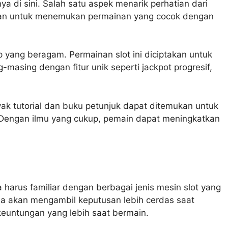
di sini. Salah satu aspek menarik perhatian dari
hlian untuk menemukan permainan yang cocok dengan
ang beragam. Permainan slot ini diciptakan untuk
asing dengan fitur unik seperti jackpot progresif,
ak tutorial dan buku petunjuk dapat ditemukan untuk
 Dengan ilmu yang cukup, pemain dapat meningkatkan
harus familiar dengan berbagai jenis mesin slot yang
a akan mengambil keputusan lebih cerdas saat
euntungan yang lebih saat bermain.