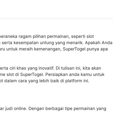
 beraneka ragam pilihan permainan, seperti slot
 serta kesempatan untung yang menarik. Apakah Anda
rbaru untuk meraih kemenangan, SuperTogel punya apa
ciri khas yang inovatif. Di tulisan ini, kita akan
e slot di SuperTogel. Persiapkan anda kamu untuk
t dalam cara yang lebih baik di platform ini.
ar judi online. Dengan berbagai tipe permainan yang