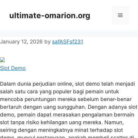
Skip
to
ultimate-omarion.org
Menu
content
January 12, 2026
by
safASFsf231
Slot Demo
Dalam dunia perjudian online, slot demo telah menjadi
salah satu cara yang populer bagi pemain untuk
mencoba peruntungan mereka sebelum benar-benar
bertaruh dengan uang sungguhan. Dengan adanya slot
demo, pemain dapat merasakan pengalaman bermain
slot tanpa risiko kehilangan uang mereka. Namun,
seiring dengan meningkatnya minat terhadap slot
demo, muncul pertanyaan, apakah membeli scatter di