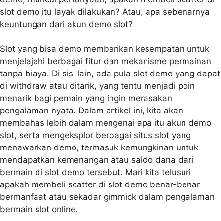
slot demo itu layak dilakukan? Atau, apa sebenarnya
keuntungan dari akun demo slot?
Slot yang bisa demo memberikan kesempatan untuk
menjelajahi berbagai fitur dan mekanisme permainan
tanpa biaya. Di sisi lain, ada pula slot demo yang dapat
di withdraw atau ditarik, yang tentu menjadi poin
menarik bagi pemain yang ingin merasakan
pengalaman nyata. Dalam artikel ini, kita akan
membahas lebih dalam mengenai apa itu akun demo
slot, serta mengeksplor berbagai situs slot yang
menawarkan demo, termasuk kemungkinan untuk
mendapatkan kemenangan atau saldo dana dari
bermain di slot demo tersebut. Mari kita telusuri
apakah membeli scatter di slot demo benar-benar
bermanfaat atau sekadar gimmick dalam pengalaman
bermain slot online.