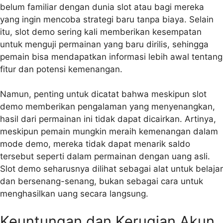
belum familiar dengan dunia slot atau bagi mereka
yang ingin mencoba strategi baru tanpa biaya. Selain
itu, slot demo sering kali memberikan kesempatan
untuk menguji permainan yang baru dirilis, sehingga
pemain bisa mendapatkan informasi lebih awal tentang
fitur dan potensi kemenangan.
Namun, penting untuk dicatat bahwa meskipun slot
demo memberikan pengalaman yang menyenangkan,
hasil dari permainan ini tidak dapat dicairkan. Artinya,
meskipun pemain mungkin meraih kemenangan dalam
mode demo, mereka tidak dapat menarik saldo
tersebut seperti dalam permainan dengan uang asli.
Slot demo seharusnya dilihat sebagai alat untuk belajar
dan bersenang-senang, bukan sebagai cara untuk
menghasilkan uang secara langsung.
Keuntungan dan Kerugian Akun