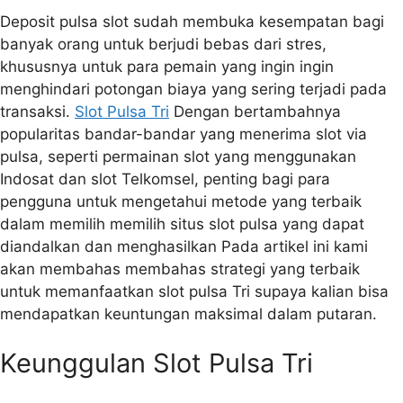
Deposit pulsa slot sudah membuka kesempatan bagi
banyak orang untuk berjudi bebas dari stres,
khususnya untuk para pemain yang ingin ingin
menghindari potongan biaya yang sering terjadi pada
transaksi.
Slot Pulsa Tri
Dengan bertambahnya
popularitas bandar-bandar yang menerima slot via
pulsa, seperti permainan slot yang menggunakan
Indosat dan slot Telkomsel, penting bagi para
pengguna untuk mengetahui metode yang terbaik
dalam memilih memilih situs slot pulsa yang dapat
diandalkan dan menghasilkan Pada artikel ini kami
akan membahas membahas strategi yang terbaik
untuk memanfaatkan slot pulsa Tri supaya kalian bisa
mendapatkan keuntungan maksimal dalam putaran.
Keunggulan Slot Pulsa Tri