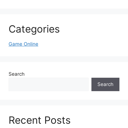
Categories
Game Online
Search
Search
Recent Posts