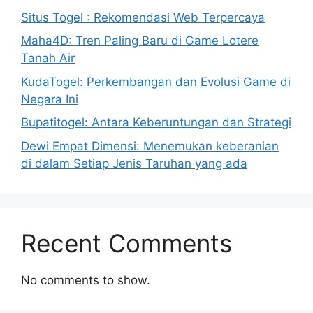
Situs Togel : Rekomendasi Web Terpercaya
Maha4D: Tren Paling Baru di Game Lotere
Tanah Air
KudaTogel: Perkembangan dan Evolusi Game di
Negara Ini
Bupatitogel: Antara Keberuntungan dan Strategi
Dewi Empat Dimensi: Menemukan keberanian
di dalam Setiap Jenis Taruhan yang ada
Recent Comments
No comments to show.