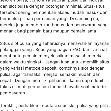
dan slot pulsa dengan potongan minimal. Situs-situs
tersebut sering memberikan akses mudah masuk dan
beraneka pilihan permainan yang . Di samping itu,
mereka juga memberikan bonus dan penawaran yang
menarik bagi pemain baru maupun pemain lama .
Situs slot pulsa yang seharusnya menawarkan layanan
pelanggan yang . Situs yang bagian FAQ dan live chat
membantu pemain menyelesaikan masalah mereka
dalam waktu singkat . Jangan lupa untuk memilih situs
yang variasi metode deposit, contohnya slot dengan
pulsa, agar transaksi menjadi semakin mudah dan
cepat . Dengan memiliki pilihan ini, kamu dapat lebih
fokus nikmati permainan tanpa khawatir soal metode
pembayaran .
Terakhir, perhatikan reputasi situs slot pulsa yang pilih .