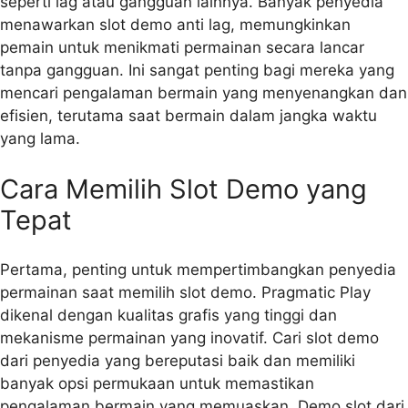
seperti lag atau gangguan lainnya. Banyak penyedia
menawarkan slot demo anti lag, memungkinkan
pemain untuk menikmati permainan secara lancar
tanpa gangguan. Ini sangat penting bagi mereka yang
mencari pengalaman bermain yang menyenangkan dan
efisien, terutama saat bermain dalam jangka waktu
yang lama.
Cara Memilih Slot Demo yang
Tepat
Pertama, penting untuk mempertimbangkan penyedia
permainan saat memilih slot demo. Pragmatic Play
dikenal dengan kualitas grafis yang tinggi dan
mekanisme permainan yang inovatif. Cari slot demo
dari penyedia yang bereputasi baik dan memiliki
banyak opsi permukaan untuk memastikan
pengalaman bermain yang memuaskan. Demo slot dari