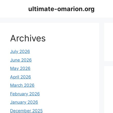
Skip
ultimate-omarion.org
to
content
Archives
July 2026
June 2026
May 2026
April 2026
March 2026
February 2026
January 2026
December 2025