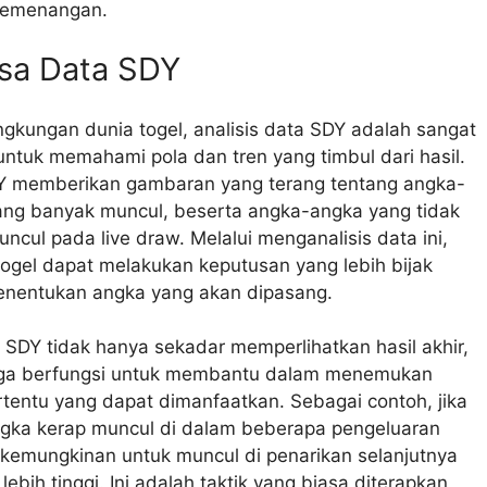
kemenangan.
isa Data SDY
ngkungan dunia togel, analisis data SDY adalah sangat
untuk memahami pola dan tren yang timbul dari hasil.
Y memberikan gambaran yang terang tentang angka-
ang banyak muncul, beserta angka-angka yang tidak
uncul pada live draw. Melalui menganalisis data ini,
ogel dapat melakukan keputusan yang lebih bijak
enentukan angka yang akan dipasang.
 SDY tidak hanya sekadar memperlihatkan hasil akhir,
juga berfungsi untuk membantu dalam menemukan
ertentu yang dapat dimanfaatkan. Sebagai contoh, jika
ngka kerap muncul di dalam beberapa pengeluaran
, kemungkinan untuk muncul di penarikan selanjutnya
 lebih tinggi. Ini adalah taktik yang biasa diterapkan