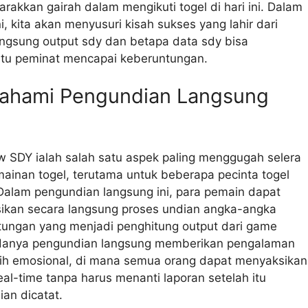
akkan gairah dalam mengikuti togel di hari ini. Dalam
ini, kita akan menyusuri kisah sukses yang lahir dari
angsung output sdy dan betapa data sdy bisa
u peminat mencapai keberuntungan.
hami Pengundian Langsung
w SDY ialah salah satu aspek paling menggugah selera
mainan togel, terutama untuk beberapa pecinta togel
Dalam pengundian langsung ini, para pemain dapat
ikan secara langsung proses undian angka-angka
tungan yang menjadi penghitung output dari game
Adanya pengundian langsung memberikan pengalaman
bih emosional, di mana semua orang dapat menyaksikan
eal-time tanpa harus menanti laporan setelah itu
an dicatat.