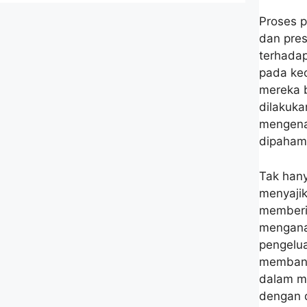
Proses 
dan pres
terhadap
pada ke
mereka 
dilakuka
mengenai
dipaham
Tak han
menyajik
memberi
menganal
pengelua
membant
dalam m
dengan 