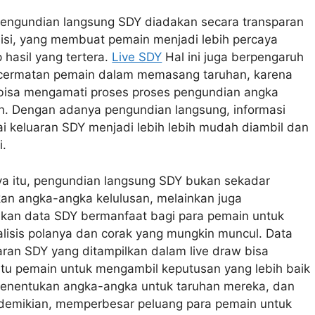
pengundian langsung SDY diadakan secara transparan
isi, yang membuat pemain menjadi lebih percaya
 hasil yang tertera.
Live SDY
Hal ini juga berpengaruh
cermatan pemain dalam memasang taruhan, karena
bisa mengamati proses proses pengundian angka
n. Dengan adanya pengundian langsung, informasi
 keluaran SDY menjadi lebih lebih mudah diambil dan
i.
ya itu, pengundian langsung SDY bukan sekadar
an angka-angka kelulusan, melainkan juga
kan data SDY bermanfaat bagi para pemain untuk
isis polanya dan corak yang mungkin muncul. Data
ran SDY yang ditampilkan dalam live draw bisa
u pemain untuk mengambil keputusan yang lebih baik
enentukan angka-angka untuk taruhan mereka, dan
demikian, memperbesar peluang para pemain untuk