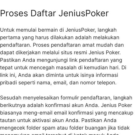
Proses Daftar JeniusPoker
Untuk memulai bermain di JeniusPoker, langkah
pertama yang harus dilakukan adalah melakukan
pendaftaran. Proses pendaftaran amat mudah dan
dapat dikerjakan melalui situs resmi Jenius Poker.
Pastikan Anda mengunjungi link pendaftaran yang
tepat untuk mencegah masalah di kemudian hari. Di
link ini, Anda akan diminta untuk isinya informasi
pribadi seperti nama, email, dan nomor telepon.
Sesudah menyelesaikan formulir pendaftaran, langkah
berikutnya adalah konfirmasi akun Anda. Jenius Poker
biasanya meng-email email konfirmasi yang mencakup
tautan untuk aktivasi akun Anda. Pastikan Anda
mengecek folder spam atau folder buangan jika tidak