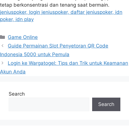
tetap berkonsentrasi dan tenang saat bermain.
jeniuspoker, login jeniuspoker, daftar jeniuspoker, idn
poker, idn play
Categories
Game Online
Guide Permainan Slot Penyetoran QR Code
Indonesia 5000 untuk Pemula
Login ke Wargatogel: Tips dan Trik untuk Keamanan
Akun Anda
Search
Search