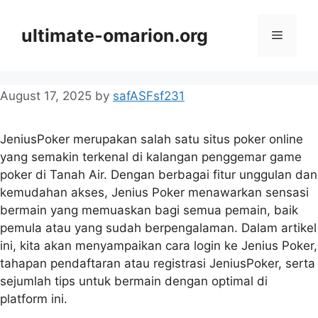
Skip
to
ultimate-omarion.org
Menu
content
August 17, 2025
by
safASFsf231
JeniusPoker merupakan salah satu situs poker online
yang semakin terkenal di kalangan penggemar game
poker di Tanah Air. Dengan berbagai fitur unggulan dan
kemudahan akses, Jenius Poker menawarkan sensasi
bermain yang memuaskan bagi semua pemain, baik
pemula atau yang sudah berpengalaman. Dalam artikel
ini, kita akan menyampaikan cara login ke Jenius Poker,
tahapan pendaftaran atau registrasi JeniusPoker, serta
sejumlah tips untuk bermain dengan optimal di
platform ini.