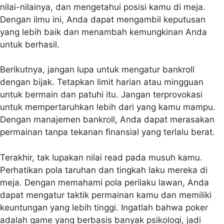
nilai-nilainya, dan mengetahui posisi kamu di meja.
Dengan ilmu ini, Anda dapat mengambil keputusan
yang lebih baik dan menambah kemungkinan Anda
untuk berhasil.
Berikutnya, jangan lupa untuk mengatur bankroll
dengan bijak. Tetapkan limit harian atau mingguan
untuk bermain dan patuhi itu. Jangan terprovokasi
untuk mempertaruhkan lebih dari yang kamu mampu.
Dengan manajemen bankroll, Anda dapat merasakan
permainan tanpa tekanan finansial yang terlalu berat.
Terakhir, tak lupakan nilai read pada musuh kamu.
Perhatikan pola taruhan dan tingkah laku mereka di
meja. Dengan memahami pola perilaku lawan, Anda
dapat mengatur taktik permainan kamu dan memiliki
keuntungan yang lebih tinggi. Ingatlah bahwa poker
adalah game yang berbasis banyak psikologi, jadi