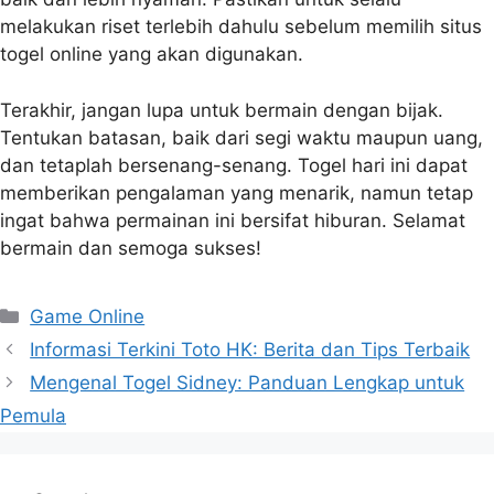
melakukan riset terlebih dahulu sebelum memilih situs
togel online yang akan digunakan.
Terakhir, jangan lupa untuk bermain dengan bijak.
Tentukan batasan, baik dari segi waktu maupun uang,
dan tetaplah bersenang-senang. Togel hari ini dapat
memberikan pengalaman yang menarik, namun tetap
ingat bahwa permainan ini bersifat hiburan. Selamat
bermain dan semoga sukses!
Categories
Game Online
Informasi Terkini Toto HK: Berita dan Tips Terbaik
Mengenal Togel Sidney: Panduan Lengkap untuk
Pemula