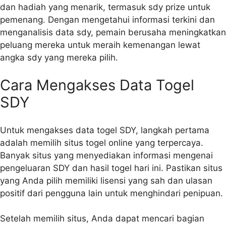
dan hadiah yang menarik, termasuk sdy prize untuk
pemenang. Dengan mengetahui informasi terkini dan
menganalisis data sdy, pemain berusaha meningkatkan
peluang mereka untuk meraih kemenangan lewat
angka sdy yang mereka pilih.
Cara Mengakses Data Togel
SDY
Untuk mengakses data togel SDY, langkah pertama
adalah memilih situs togel online yang terpercaya.
Banyak situs yang menyediakan informasi mengenai
pengeluaran SDY dan hasil togel hari ini. Pastikan situs
yang Anda pilih memiliki lisensi yang sah dan ulasan
positif dari pengguna lain untuk menghindari penipuan.
Setelah memilih situs, Anda dapat mencari bagian