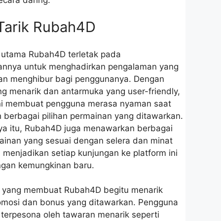
Tarik Rubah4D
k utama Rubah4D terletak pada
nnya untuk menghadirkan pengalaman yang
an menghibur bagi penggunanya. Dengan
ng menarik dan antarmuka yang user-friendly,
ini membuat pengguna merasa nyaman saat
h berbagai pilihan permainan yang ditawarkan.
ya itu, Rubah4D juga menawarkan berbagai
mainan yang sesuai dengan selera dan minat
menjadikan setiap kunjungan ke platform ini
gan kemungkinan baru.
n yang membuat Rubah4D begitu menarik
omosi dan bonus yang ditawarkan. Pengguna
i terpesona oleh tawaran menarik seperti