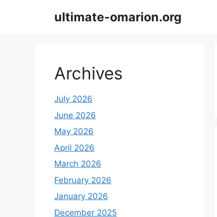
Skip
ultimate-omarion.org
to
content
Archives
July 2026
June 2026
May 2026
April 2026
March 2026
February 2026
January 2026
December 2025