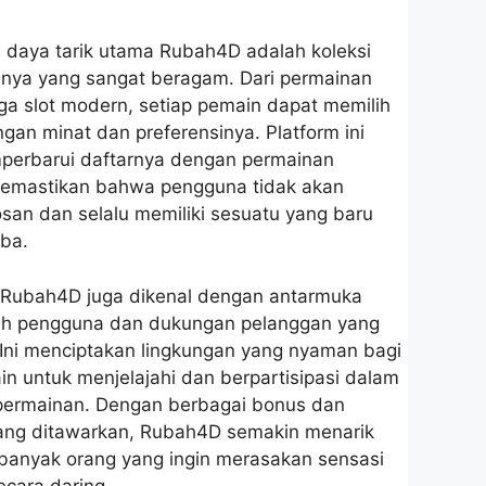
u daya tarik utama Rubah4D adalah koleksi
nya yang sangat beragam. Dari permainan
ga slot modern, setiap pemain dapat memilih
gan minat dan preferensinya. Platform ini
perbarui daftarnya dengan permainan
memastikan bahwa pengguna tidak akan
san dan selalu memiliki sesuatu yang baru
oba.
u, Rubah4D juga dikenal dengan antarmuka
h pengguna dan dukungan pelanggan yang
. Ini menciptakan lingkungan yang nyaman bagi
n untuk menjelajahi dan berpartisipasi dalam
permainan. Dengan berbagai bonus dan
ang ditawarkan, Rubah4D semakin menarik
 banyak orang yang ingin merasakan sensasi
ecara daring.