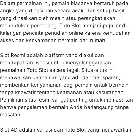
Dalam permainan ini, pemain biasanya bertaruh pada
angka yang dihasilkan secara acak, dan setiap hasil
yang dihasilkan oleh mesin atau perangkat akan
menentukan pemenang. Toto Slot menjadi populer di
kalangan pencinta perjudian online karena kemudahan
akses dan kenyamanan bermain dari rumah.
Slot Resmi adalah platform yang diakui dan
mendapatkan lisensi untuk menyelenggarakan
permainan Toto Slot secara legal. Situs-situs ini
menawarkan permainan yang adil dan transparan,
memberikan kenyamanan bagi pemain untuk bermain
tanpa khawatir tentang keamanan atau kecurangan.
Pemilihan situs resmi sangat penting untuk memastikan
bahwa pengalaman bermain Anda berlangsung tanpa
masalah.
Slot 4D adalah variasi dari Toto Slot yang menawarkan