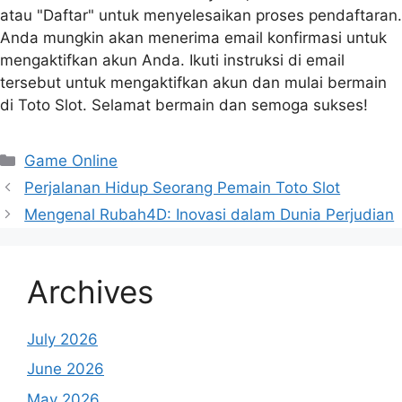
atau "Daftar" untuk menyelesaikan proses pendaftaran.
Anda mungkin akan menerima email konfirmasi untuk
mengaktifkan akun Anda. Ikuti instruksi di email
tersebut untuk mengaktifkan akun dan mulai bermain
di Toto Slot. Selamat bermain dan semoga sukses!
Categories
Game Online
Perjalanan Hidup Seorang Pemain Toto Slot
Mengenal Rubah4D: Inovasi dalam Dunia Perjudian
Archives
July 2026
June 2026
May 2026