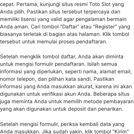
cepat. Pertama, kunjungi situs resmi Toto Slot yang
Anda pilih. Pastikan situs tersebut terpercaya dan
memiliki lisensi yang valid agar pengalaman bermain
Anda aman. Cari tombol "Daftar" atau "Register" yang
biasanya terletak di bagian atas halaman. Klik tombol
tersebut untuk memulai proses pendaftaran.
Setelah mengklik tombol daftar, Anda akan diminta
untuk mengisi formulir pendaftaran. Isilah semua
informasi yang diperlukan, seperti nama, alamat email,
nomor telepon, dan pilihan kata sandi. Pastikan
informasi yang Anda masukkan akurat, karena ini akan
digunakan untuk verifikasi akun Anda. Beberapa situs
juga meminta Anda untuk memilih metode pembayaran
yang akan digunakan untuk deposit dan penarikan.
Setelah mengisi formulir, periksa kembali data yang
Anda masukkan. Jika sudah yakin, klik tombol "Kirim"