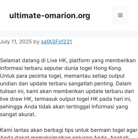
Skip
to
ultimate-omarion.org
Menu
content
July 11, 2025
by
safASFsf231
Selamat datang di Live HK, platform yang memberikan
informasi terbaru seputar dunia togel Hong Kong.
Untuk para pecinta togel, memantau setiap output
undian dan update terbaru sangatlah penting. Dalam
tulisan ini, kami akan memberikan update terbaru dari
live draw HK, termasuk output togel HK pada hari ini,
sehingga Anda tidak akan tertinggal informasi yang
sangat akurat.
Kami lantas akan berbagi tips untuk bermain togel agar
Anda dapat memaksimalkan peluang Anda. Apakah