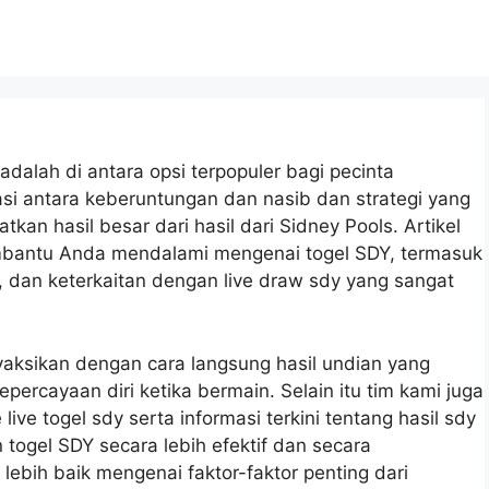
adalah di antara opsi terpopuler bagi pecinta
si antara keberuntungan dan nasib dan strategi yang
an hasil besar dari hasil dari Sidney Pools. Artikel
embantu Anda mendalami mengenai togel SDY, termasuk
, dan keterkaitan dengan live draw sdy yang sangat
yaksikan dengan cara langsung hasil undian yang
percayaan diri ketika bermain. Selain itu tim kami juga
ive togel sdy serta informasi terkini tentang hasil sdy
 togel SDY secara lebih efektif dan secara
ebih baik mengenai faktor-faktor penting dari