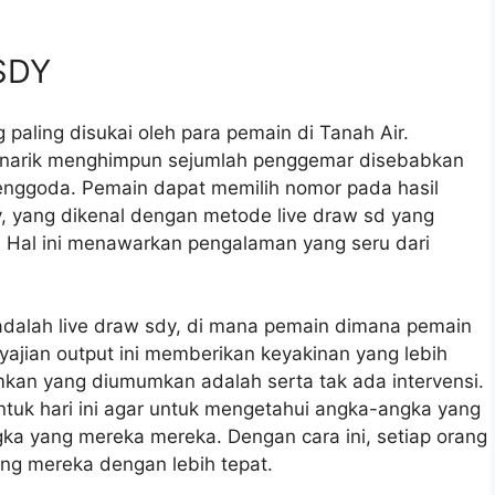
 SDY
paling disukai oleh para pemain di Tanah Air.
enarik menghimpun sejumlah penggemar disebabkan
menggoda. Pemain dapat memilih nomor pada hasil
y, yang dikenal dengan metode live draw sd yang
. Hal ini menawarkan pengalaman yang seru dari
Y adalah live draw sdy, di mana pemain dimana pemain
yajian output ini memberikan keyakinan yang lebih
kan yang diumumkan adalah serta tak ada intervensi.
untuk hari ini agar untuk mengetahui angka-angka yang
ka yang mereka mereka. Dengan cara ini, setiap orang
g mereka dengan lebih tepat.