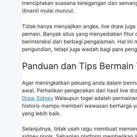
menciptakan suasana ketegangan dan semanga
dinanti mulai muncul.
Tidak hanya menyajikan angka, live draw juga
pemain. Banyak situs yang menyediakan fitur 
berinteraksi dan berbagi pengalaman. Hal ini
pengundian, tetapi juga wadah bagi para peng
Panduan dan Tips Bermain 
Agar meningkatkan peluang anda dalam bermain
awal. Perhatikan pengecekan dari hasil live d
Draw Sidney
Walaupun togel adalah permainan
historis mampu memberi wawasan berharga 
yang lebih baik.
Selanjutnya, tidak usah ragu membuat memanfa
sidney pools. Sebagian platform memberikan l