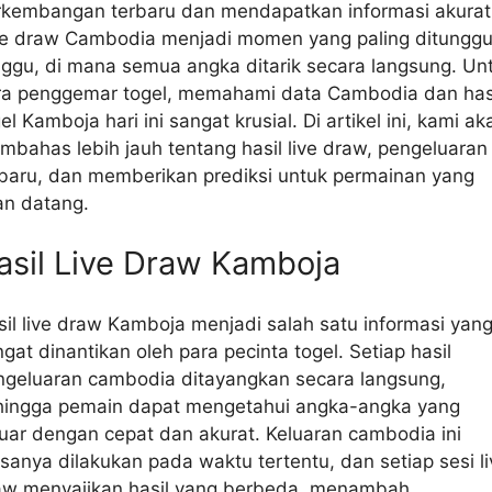
rkembangan terbaru dan mendapatkan informasi akurat
ve draw Cambodia menjadi momen yang paling ditungg
nggu, di mana semua angka ditarik secara langsung. Un
ra penggemar togel, memahami data Cambodia dan has
el Kamboja hari ini sangat krusial. Di artikel ini, kami ak
mbahas lebih jauh tentang hasil live draw, pengeluaran
rbaru, dan memberikan prediksi untuk permainan yang
an datang.
asil Live Draw Kamboja
sil live draw Kamboja menjadi salah satu informasi yan
gat dinantikan oleh para pecinta togel. Setiap hasil
ngeluaran cambodia ditayangkan secara langsung,
hingga pemain dapat mengetahui angka-angka yang
luar dengan cepat dan akurat. Keluaran cambodia ini
sanya dilakukan pada waktu tertentu, dan setiap sesi li
aw menyajikan hasil yang berbeda, menambah