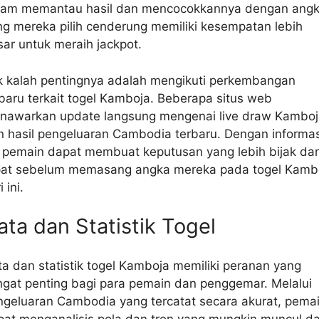
lam memantau hasil dan mencocokkannya dengan ang
ng mereka pilih cenderung memiliki kesempatan lebih
sar untuk meraih jackpot.
k kalah pentingnya adalah mengikuti perkembangan
rbaru terkait togel Kamboja. Beberapa situs web
nawarkan update langsung mengenai live draw Kambo
n hasil pengeluaran Cambodia terbaru. Dengan informas
i, pemain dapat membuat keputusan yang lebih bijak da
pat sebelum memasang angka mereka pada togel Kamb
i ini.
ata dan Statistik Togel
ta dan statistik togel Kamboja memiliki peranan yang
ngat penting bagi para pemain dan penggemar. Melalui
ngeluaran Cambodia yang tercatat secara akurat, pema
pat menganalisis pola dan tren yang mungkin muncul da