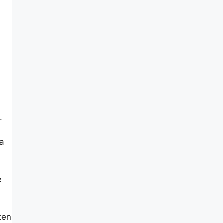
.
ka
e
ten