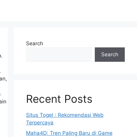
Search
Search
n.
.
an,
n
Recent Posts
ain
Situs Togel : Rekomendasi Web
Terpercaya
Maha4D: Tren Paling Baru di Game