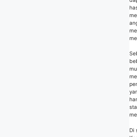
ha
me
an
me
me
Se
be
mu
me
pe
ya
ha
st
me
Di 