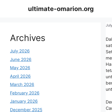
Skip
ultimate-omarion.org
to
content
Jul
Archives
Da
sa
July 2026
Se
me
June 2026
Ha
May 2026
te
April 2026
un
be
March 2026
un
February 2026
January 2026
De
Ca
December 2025