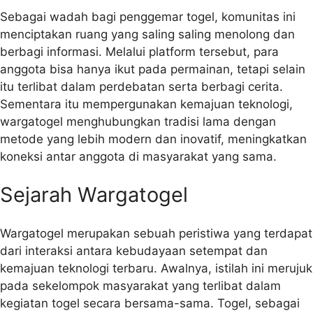
Sebagai wadah bagi penggemar togel, komunitas ini
menciptakan ruang yang saling saling menolong dan
berbagi informasi. Melalui platform tersebut, para
anggota bisa hanya ikut pada permainan, tetapi selain
itu terlibat dalam perdebatan serta berbagi cerita.
Sementara itu mempergunakan kemajuan teknologi,
wargatogel menghubungkan tradisi lama dengan
metode yang lebih modern dan inovatif, meningkatkan
koneksi antar anggota di masyarakat yang sama.
Sejarah Wargatogel
Wargatogel merupakan sebuah peristiwa yang terdapat
dari interaksi antara kebudayaan setempat dan
kemajuan teknologi terbaru. Awalnya, istilah ini merujuk
pada sekelompok masyarakat yang terlibat dalam
kegiatan togel secara bersama-sama. Togel, sebagai