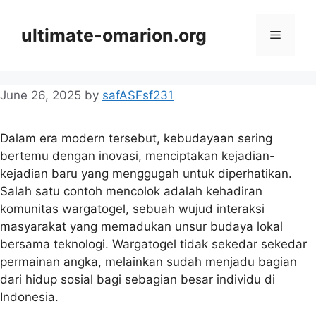
Skip
to
ultimate-omarion.org
Menu
content
June 26, 2025
by
safASFsf231
Dalam era modern tersebut, kebudayaan sering
bertemu dengan inovasi, menciptakan kejadian-
kejadian baru yang menggugah untuk diperhatikan.
Salah satu contoh mencolok adalah kehadiran
komunitas wargatogel, sebuah wujud interaksi
masyarakat yang memadukan unsur budaya lokal
bersama teknologi. Wargatogel tidak sekedar sekedar
permainan angka, melainkan sudah menjadu bagian
dari hidup sosial bagi sebagian besar individu di
Indonesia.