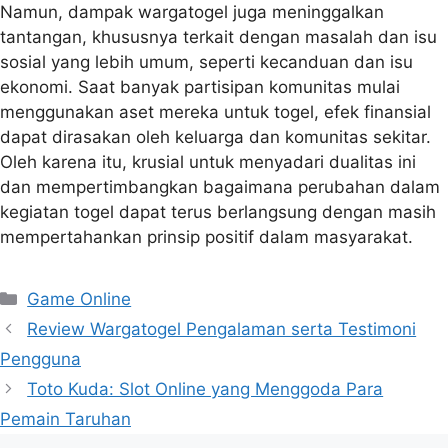
Namun, dampak wargatogel juga meninggalkan
tantangan, khususnya terkait dengan masalah dan isu
sosial yang lebih umum, seperti kecanduan dan isu
ekonomi. Saat banyak partisipan komunitas mulai
menggunakan aset mereka untuk togel, efek finansial
dapat dirasakan oleh keluarga dan komunitas sekitar.
Oleh karena itu, krusial untuk menyadari dualitas ini
dan mempertimbangkan bagaimana perubahan dalam
kegiatan togel dapat terus berlangsung dengan masih
mempertahankan prinsip positif dalam masyarakat.
Categories
Game Online
Review Wargatogel Pengalaman serta Testimoni
Pengguna
Toto Kuda: Slot Online yang Menggoda Para
Pemain Taruhan