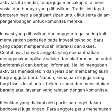
aktivitas itu sendiri, tetapi juga mencakup di dimensi
sosial dan budaya yang dihasilkan. Tradisi ini dapat
berperan media bagi partisipan untuk ikut serta dalam
pengembangan untuk komunitas mereka.
Inovasi yang dihasilkan dari anggota togel sering kali
memusatkan perhatian pada inovasi teknologi baru
yang dapat mempermudah interaksi dan akses.
Contohnya, banyak anggota yang memanfaatkan
menggunakan aplikasi seluler dan platform online untuk
berinteraksi dan berbagi informasi. Hal ini mengubah
aktivitas menjadi lebih dan jelas dan membahagiakan
bagi anggota baru. Namun, kemajuan ini juga ruang
bagi bisnis lokal untuk bekerja sama dan menciptakan
barang atau layanan yang relevan dengan komunitas.
Kesulitan yang dialami oleh partisipan togel dalam
berinovasi juga ringan. Para anggota perlu menemukan