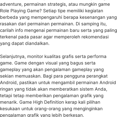
adventure, permainan strategis, atau mungkin game
Role Playing Game? Setiap tipe memiliki kegiatan
berbeda yang mempengaruhi berapa kesenangan yang
rasakan dari permainan permainan. Di samping itu,
carilah info mengenai permainan baru serta yang paling
terkenal pada pasar agar memperoleh rekomendasi
yang dapat diandalkan.
Selanjutnya, monitor kualitas grafis serta performa
game. Game dengan visual yang bagus serta
gameplay yang akan pengalaman gameplay yang
sekian memuaskan. Bagi para pengguna perangkat
Android, pastikan untuk mengambil permainan Android
ringan yang tidak akan memberatkan sistem Anda,
tetapi tetap memberikan pengalaman grafik yang
menarik. Game High Definition kerap kali pilihan
kesukaan untuk orang-orang yang menginginkan
pengalaman grafik yang lebih berkesan.