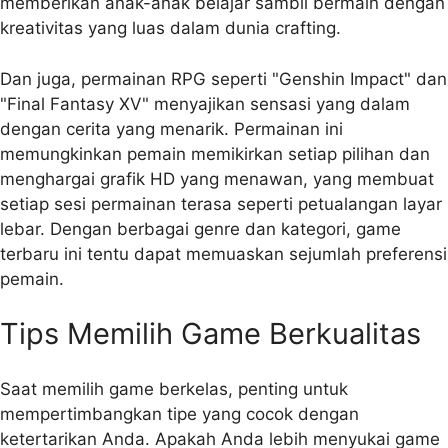
memberikan anak-anak belajar sambil bermain dengan
kreativitas yang luas dalam dunia crafting.
Dan juga, permainan RPG seperti "Genshin Impact" dan
"Final Fantasy XV" menyajikan sensasi yang dalam
dengan cerita yang menarik. Permainan ini
memungkinkan pemain memikirkan setiap pilihan dan
menghargai grafik HD yang menawan, yang membuat
setiap sesi permainan terasa seperti petualangan layar
lebar. Dengan berbagai genre dan kategori, game
terbaru ini tentu dapat memuaskan sejumlah preferensi
pemain.
Tips Memilih Game Berkualitas
Saat memilih game berkelas, penting untuk
mempertimbangkan tipe yang cocok dengan
ketertarikan Anda. Apakah Anda lebih menyukai game