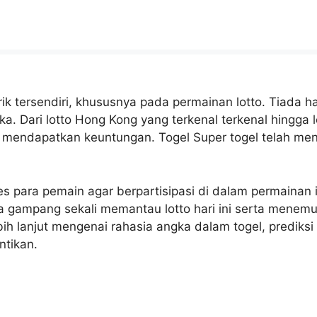
rik tersendiri, khususnya pada permainan lotto. Tiada h
Dari lotto Hong Kong yang terkenal terkenal hingga lo
endapatkan keuntungan. Togel Super togel telah meny j
es para pemain agar berpartisipasi di dalam permainan
isa gampang sekali memantau lotto hari ini serta men
bih lanjut mengenai rahasia angka dalam togel, prediks
ntikan.