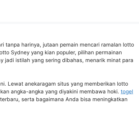
ari tanpa harinya, jutaan pemain mencari ramalan lotto
tto Sydney yang kian populer, pilihan permainan
adi istilah yang sering dibahas, menarik minat para
 ini. Lewat anekaragam situs yang memberikan lotto
emukan angka-angka yang diyakini membawa hoki.
togel
i terbaru, serta bagaimana Anda bisa meningkatkan