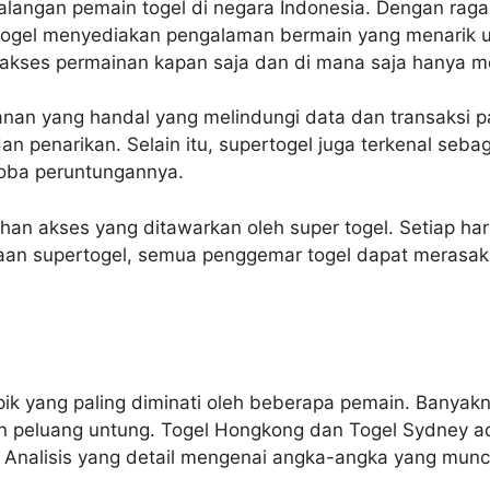
alangan pemain togel di negara Indonesia. Dengan ragam
togel menyediakan pengalaman bermain yang menarik unt
ses permainan kapan saja dan di mana saja hanya mela
anan yang handal yang melindungi data dan transaksi
n penarikan. Selain itu, supertogel juga terkenal seb
oba peruntungannya.
ahan akses yang ditawarkan oleh super togel. Setiap h
radaan supertogel, semua penggemar togel dapat meras
 topik yang paling diminati oleh beberapa pemain. Bany
peluang untung. Togel Hongkong dan Togel Sydney adal
ya. Analisis yang detail mengenai angka-angka yang m