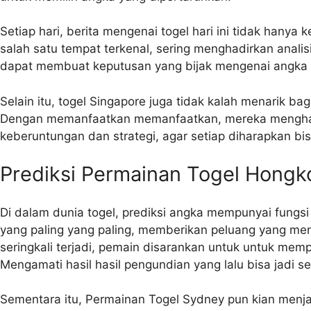
Setiap hari, berita mengenai togel hari ini tidak hanya
salah satu tempat terkenal, sering menghadirkan anal
dapat membuat keputusan yang bijak mengenai angka y
Selain itu, togel Singapore juga tidak kalah menarik 
Dengan memanfaatkan memanfaatkan, mereka menghara
keberuntungan dan strategi, agar setiap diharapkan b
Prediksi Permainan Togel Hong
Di dalam dunia togel, prediksi angka mempunyai fungs
yang paling yang paling, memberikan peluang yang men
seringkali terjadi, pemain disarankan untuk untuk m
Mengamati hasil hasil pengundian yang lalu bisa jadi seb
Sementara itu, Permainan Togel Sydney pun kian menjad